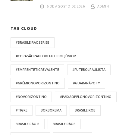
6 DE AGOSTO DE 2026
ADMIN
TAG CLOUD
#BRASILEIRÃOSÉRIEB
#COPASÃOPAULODEFUTEBOLJÚNIOR
#EMFRENTETIGREVALENTE
#FUTEBOLPAULISTA
#GRÊMIONOVORIZONTINO
#GUARANÁPOTY
#NOVORIZONTINO
#PAIXÃOPELONOVORIZONTINO
#TIGRE
BORBOREMA
BRASILEIROB
BRASILEIRÃO B
BRASILEIRÃOB