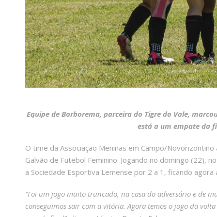
Equipe de Borborema, parceira do Tigre do Vale, marcou
está a um empate da f
O time da Associação Meninas em Campo/Novorizontino a
Galvão de Futebol Feminino. Jogando no domingo (22), no 
a Sociedade Esportiva Lemense por 2 a 1, ficando agora 
“Foi um jogo muito truncado, na casa do adversário e de m
conseguimos sair com a vitória. Agora temos o jogo da volt