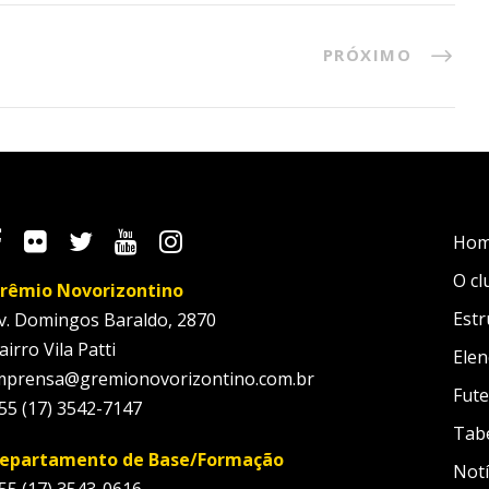
PRÓXIMO
Ho
O cl
rêmio Novorizontino
Estr
v. Domingos Baraldo, 2870
airro Vila Patti
Elen
mprensa@gremionovorizontino.com.br
Fute
55 (17) 3542-7147
Tab
epartamento de Base/Formação
Notí
55 (17) 3543-0616