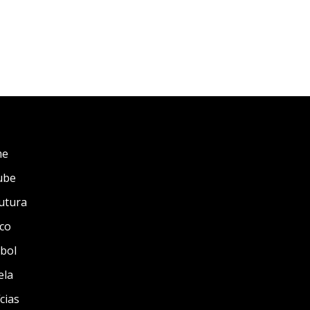
me
ube
utura
co
bol
ela
cias