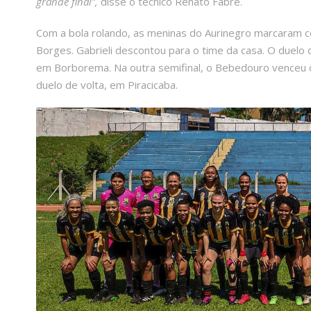
grande final”,
disse o técnico Renato Fabre.
Com a bola rolando, as meninas do Aurinegro marcaram c
Borges. Gabrieli descontou para o time da casa. O duelo
em Borborema. Na outra semifinal, o Bebedouro venceu o
duelo de volta, em Piracicaba.