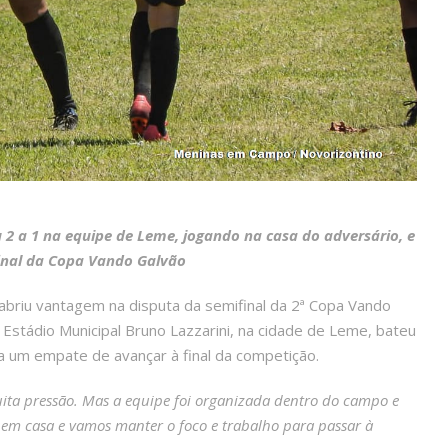
 2 a 1 na equipe de Leme, jogando na casa do adversário, e
inal da Copa Vando Galvão
briu vantagem na disputa da semifinal da 2ª Copa Vando
Estádio Municipal Bruno Lazzarini, na cidade de Leme, bateu
a um empate de avançar à final da competição.
uita pressão. Mas a equipe foi organizada dentro do campo e
a em casa e vamos manter o foco e trabalho para passar à