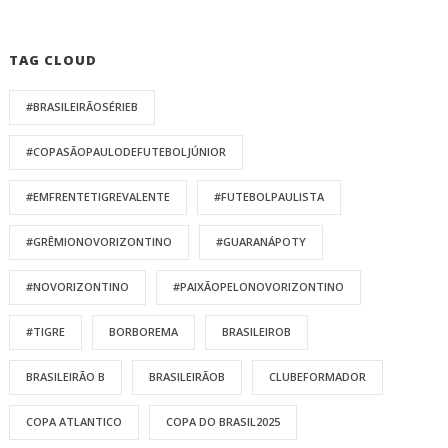
TAG CLOUD
#BRASILEIRÃOSÉRIEB
#COPASÃOPAULODEFUTEBOLJÚNIOR
#EMFRENTETIGREVALENTE
#FUTEBOLPAULISTA
#GRÊMIONOVORIZONTINO
#GUARANÁPOTY
#NOVORIZONTINO
#PAIXÃOPELONOVORIZONTINO
#TIGRE
BORBOREMA
BRASILEIROB
BRASILEIRÃO B
BRASILEIRÃOB
CLUBEFORMADOR
COPA ATLANTICO
COPA DO BRASIL2025