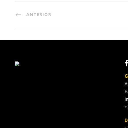
ANTERIOR
G
A
B
i
+
D
+