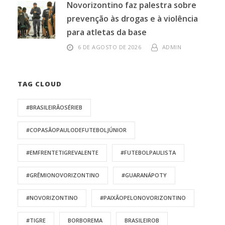
Novorizontino faz palestra sobre
prevenção às drogas e à violência
para atletas da base
6 DE AGOSTO DE 2026
ADMIN
TAG CLOUD
#BRASILEIRÃOSÉRIEB
#COPASÃOPAULODEFUTEBOLJÚNIOR
#EMFRENTETIGREVALENTE
#FUTEBOLPAULISTA
#GRÊMIONOVORIZONTINO
#GUARANÁPOTY
#NOVORIZONTINO
#PAIXÃOPELONOVORIZONTINO
#TIGRE
BORBOREMA
BRASILEIROB