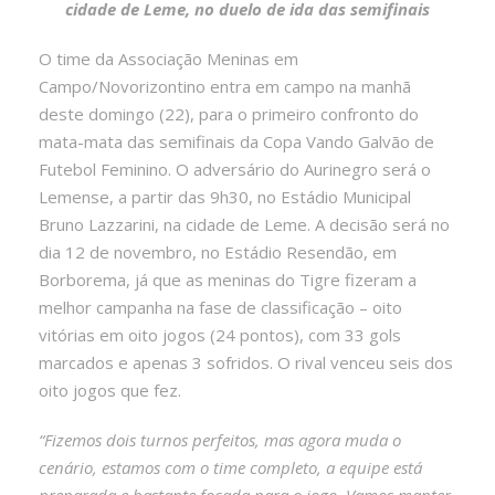
cidade de Leme, no duelo de ida das semifinais
O time da Associação Meninas em
Campo/Novorizontino entra em campo na manhã
deste domingo (22), para o primeiro confronto do
mata-mata das semifinais da Copa Vando Galvão de
Futebol Feminino. O adversário do Aurinegro será o
Lemense, a partir das 9h30, no Estádio Municipal
Bruno Lazzarini, na cidade de Leme. A decisão será no
dia 12 de novembro, no Estádio Resendão, em
Borborema, já que as meninas do Tigre fizeram a
melhor campanha na fase de classificação – oito
vitórias em oito jogos (24 pontos), com 33 gols
marcados e apenas 3 sofridos. O rival venceu seis dos
oito jogos que fez.
“Fizemos dois turnos perfeitos, mas agora muda o
cenário, estamos com o time completo, a equipe está
preparada e bastante focada para o jogo. Vamos manter