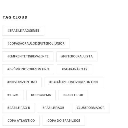
TAG CLOUD
#BRASILEIRÃOSÉRIEB
#COPASÃOPAULODEFUTEBOLJÚNIOR
#EMFRENTETIGREVALENTE
#FUTEBOLPAULISTA
#GRÊMIONOVORIZONTINO
#GUARANÁPOTY
#NOVORIZONTINO
#PAIXÃOPELONOVORIZONTINO
#TIGRE
BORBOREMA
BRASILEIROB
BRASILEIRÃO B
BRASILEIRÃOB
CLUBEFORMADOR
COPA ATLANTICO
COPA DO BRASIL2025