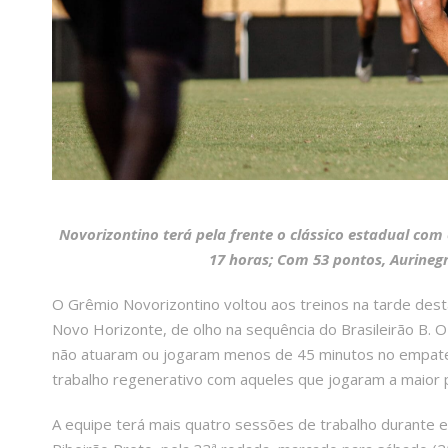
Novorizontino terá pela frente o clássico estadual com
17 horas; Com 53 pontos, Aurinegr
O Grêmio Novorizontino voltou aos treinos na tarde desta
Novo Horizonte, de olho na sequência do Brasileirão B. 
não atuaram ou jogaram menos de 45 minutos no empate
trabalho regenerativo com aqueles que jogaram a maior 
A equipe terá mais quatro sessões de trabalho durante