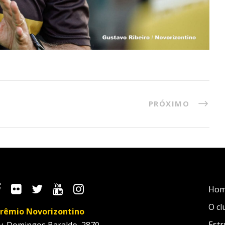
PRÓXIMO
Ho
O cl
rêmio Novorizontino
Estr