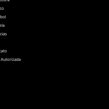
co
bol
ela
cias
tato
 Autorizada