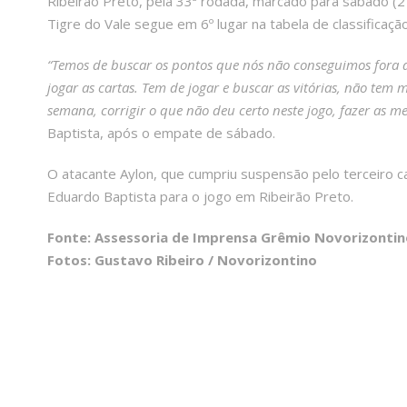
Ribeirão Preto, pela 33ª rodada, marcado para sábado (2
Tigre do Vale segue em 6º lugar na tabela de classificaçã
“Temos de buscar os pontos que nós não conseguimos fora de
jogar as cartas. Tem de jogar e buscar as vitórias, não tem 
semana, corrigir o que não deu certo neste jogo, fazer as me
Baptista, após o empate de sábado.
O atacante Aylon, que cumpriu suspensão pelo terceiro car
Eduardo Baptista para o jogo em Ribeirão Preto.
Fonte: Assessoria de Imprensa Grêmio Novorizontin
Fotos: Gustavo Ribeiro / Novorizontino