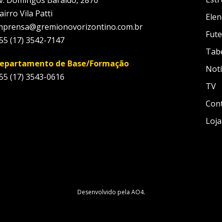
v. Domingos Baraldo, 2870
airro Vila Patti
Elen
mprensa@gremionovorizontino.com.br
Fute
55 (17) 3542-7147
Tab
epartamento de Base/Formação
Notí
55 (17) 3543-0616
TV
Con
Loja
Desenvolvido pela
AO4
.