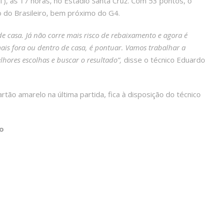
1), às 17 horas, no Estádio Santa Cruz. Com 53 pontos, o
o do Brasileiro, bem próximo do G4.
 casa. Já não corre mais risco de rebaixamento e agora é
mais fora ou dentro de casa, é pontuar. Vamos trabalhar a
lhores escolhas e buscar o resultado”,
disse o técnico Eduardo
tão amarelo na última partida, fica à disposição do técnico
o