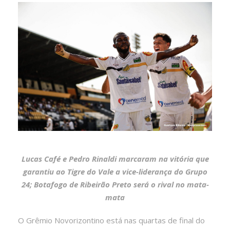
Lucas Café e Pedro Rinaldi marcaram na vitória que
garantiu ao Tigre do Vale a vice-liderança do Grupo
24; Botafogo de Ribeirão Preto será o rival no mata-
mata
O Grêmio Novorizontino está nas quartas de final do