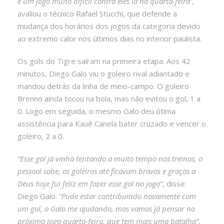
e um jogo muito difícil contra eles lá na quarta-feira”,
avaliou o técnico Rafael Stucchi, que defende a
mudança dos horários dos jogos da categoria devido
ao extremo calor nos últimos dias no interior paulista.
Os gols do Tigre saíram na primeira etapa. Aos 42
minutos, Diego Galo viu o goleiro rival adiantado e
mandou detrás da linha de meio-campo. O goleiro
Brenno ainda tocou na bola, mas não evitou o gol, 1 a
0. Logo em seguida, o mesmo Galo deu ótima
assistência para Kauê Canela bater cruzado e vencer o
goleiro, 2 a 0.
“Esse gol já vinha tentando a muito tempo nos treinos, o
pessoal sabe, os goleiros até ficavam bravos e graças a
Deus hoje fui feliz em fazer esse gol no jogo”
, disse
Diego Galo.
“Pude estar contribuindo novamente com
um gol, o Galo me ajudando, mas vamos já pensar no
próximo jogo quarta-feira, que tem mais uma batalha”
,