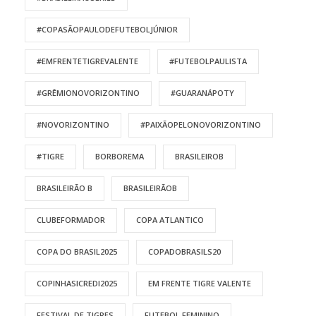
#COPASÃOPAULODEFUTEBOLJÚNIOR
#EMFRENTETIGREVALENTE
#FUTEBOLPAULISTA
#GRÊMIONOVORIZONTINO
#GUARANÁPOTY
#NOVORIZONTINO
#PAIXÃOPELONOVORIZONTINO
#TIGRE
BORBOREMA
BRASILEIROB
BRASILEIRÃO B
BRASILEIRÃOB
CLUBEFORMADOR
COPA ATLANTICO
COPA DO BRASIL2025
COPADOBRASILS20
COPINHASICREDI2025
EM FRENTE TIGRE VALENTE
FESTIVAL DE TIGRES
FUTEBOL FEMININO