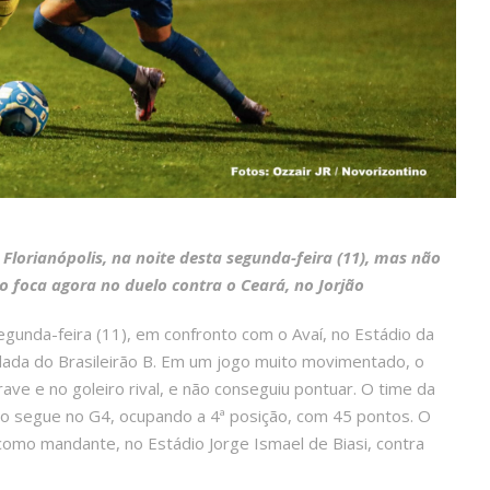
 Florianópolis, na noite desta segunda-feira (11), mas não
 foca agora no duelo contra o Ceará, no Jorjão
gunda-feira (11), em confronto com o Avaí, no Estádio da
dada do Brasileirão B. Em um jogo muito movimentado, o
ave e no goleiro rival, e não conseguiu pontuar. O time da
ro segue no G4, ocupando a 4ª posição, com 45 pontos. O
omo mandante, no Estádio Jorge Ismael de Biasi, contra