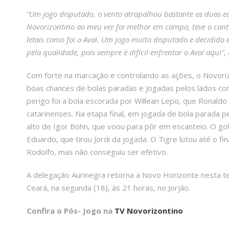
“Um jogo disputado, o vento atrapalhou bastante as duas 
Novorizontino ao meu ver foi melhor em campo, teve o cont
letais como foi o Avaí. Um jogo muito disputado e decidido 
pela qualidade, pois sempre é difícil enfrentar o Avaí aqui”
,
Com forte na marcação e controlando as ações, o Novoriz
boas chances de bolas paradas e jogadas pelos lados c
perigo foi a bola escorada por Willean Lepo, que Ronaldo
catarinenses. Na etapa final, em jogada de bola parada p
alto de Igor Bohn, que voou para pôr em escanteio. O gol
Eduardo, que tirou Jordi da jogada. O Tigre lutou até o 
Rodolfo, mas não conseguiu ser efetivo.
A delegação Aurinegra retorna a Novo Horizonte nesta te
Ceará, na segunda (18), às 21 horas, no Jorjão.
Confira o Pós- Jogo na
TV Novorizontino