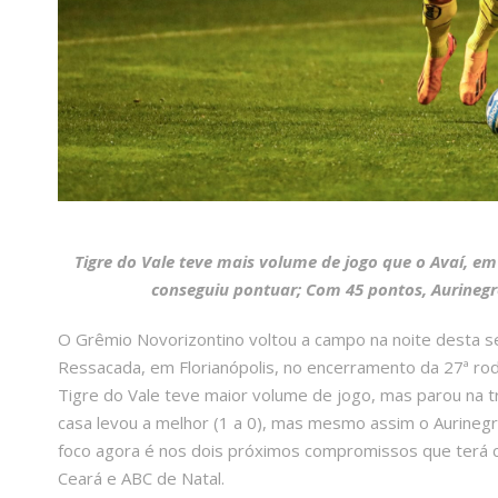
Tigre do Vale teve mais volume de jogo que o Avaí, em
conseguiu pontuar; Com 45 pontos, Aurinegro
O Grêmio Novorizontino voltou a campo na noite desta se
Ressacada, em Florianópolis, no encerramento da 27ª ro
Tigre do Vale teve maior volume de jogo, mas parou na tr
casa levou a melhor (1 a 0), mas mesmo assim o Aurineg
foco agora é nos dois próximos compromissos que terá c
Ceará e ABC de Natal.