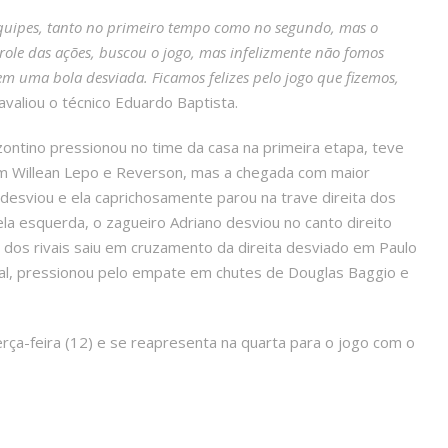
equipes, tanto no primeiro tempo como no segundo, mas o
role das ações, buscou o jogo, mas infelizmente não fomos
em uma bola desviada. Ficamos felizes pelo jogo que fizemos,
 avaliou o técnico Eduardo Baptista.
ontino pressionou no time da casa na primeira etapa, teve
om Willean Lepo e Reverson, mas a chegada com maior
 desviou e ela caprichosamente parou na trave direita dos
ela esquerda, o zagueiro Adriano desviou no canto direito
 dos rivais saiu em cruzamento da direita desviado em Paulo
final, pressionou pelo empate em chutes de Douglas Baggio e
rça-feira (12) e se reapresenta na quarta para o jogo com o