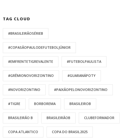
TAG CLOUD
#BRASILEIRÃOSÉRIEB
#COPASÃOPAULODEFUTEBOLJÚNIOR
#EMFRENTETIGREVALENTE
#FUTEBOLPAULISTA
#GRÊMIONOVORIZONTINO
#GUARANÁPOTY
#NOVORIZONTINO
#PAIXÃOPELONOVORIZONTINO
#TIGRE
BORBOREMA
BRASILEIROB
BRASILEIRÃO B
BRASILEIRÃOB
CLUBEFORMADOR
COPA ATLANTICO
COPA DO BRASIL2025