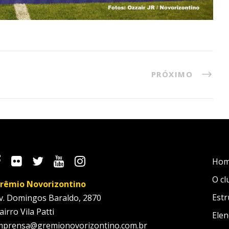
PRÓXIMO
Ho
O cl
rêmio Novorizontino
Estr
v. Domingos Baraldo, 2870
airro Vila Patti
Elen
mprensa@gremionovorizontino.com.br