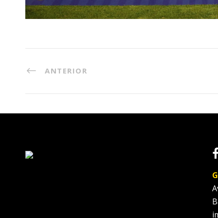
ANTERIOR
G
A
B
i