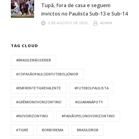
Tupã, fora de casa e seguem
invictos no Paulista Sub-13 e Sub-14
3 DE AGOSTO DE 2026
ADMIN
TAG CLOUD
#BRASILEIRÃOSÉRIEB
#COPASÃOPAULODEFUTEBOLJÚNIOR
#EMFRENTETIGREVALENTE
#FUTEBOLPAULISTA
#GRÊMIONOVORIZONTINO
#GUARANÁPOTY
#NOVORIZONTINO
#PAIXÃOPELONOVORIZONTINO
#TIGRE
BORBOREMA
BRASILEIROB