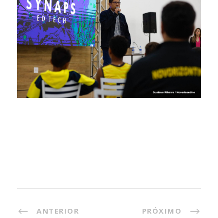
ANTERIOR
PRÓXIMO