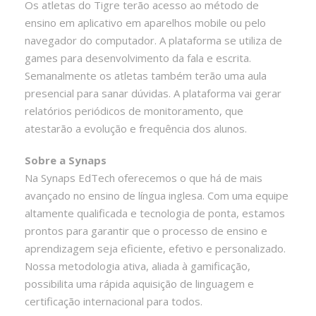
Os atletas do Tigre terão acesso ao método de
ensino em aplicativo em aparelhos mobile ou pelo
navegador do computador. A plataforma se utiliza de
games para desenvolvimento da fala e escrita.
Semanalmente os atletas também terão uma aula
presencial para sanar dúvidas. A plataforma vai gerar
relatórios periódicos de monitoramento, que
atestarão a evolução e frequência dos alunos.
Sobre a Synaps
Na Synaps EdTech oferecemos o que há de mais
avançado no ensino de língua inglesa. Com uma equipe
altamente qualificada e tecnologia de ponta, estamos
prontos para garantir que o processo de ensino e
aprendizagem seja eficiente, efetivo e personalizado.
Nossa metodologia ativa, aliada à gamificação,
possibilita uma rápida aquisição de linguagem e
certificação internacional para todos.