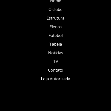
Home
O clube
Estrutura
Elenco
Futebol
Tabela
Notícias
TV
Contato
Loja Autorizada