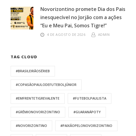
Novorizontino promete Dia dos Pais
inesquecível no Jorjão com a ações
“Eu e Meu Pai, Somos Tigre!”
4 DE AGOSTO DE 2026
ADMIN
TAG CLOUD
#BRASILEIRÃOSÉRIEB
#COPASÃOPAULODEFUTEBOLJÚNIOR
#EMFRENTETIGREVALENTE
#FUTEBOLPAULISTA
#GRÊMIONOVORIZONTINO
#GUARANÁPOTY
#NOVORIZONTINO
#PAIXÃOPELONOVORIZONTINO