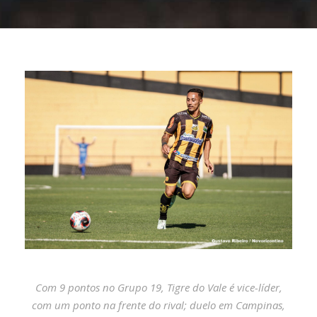
Com 9 pontos no Grupo 19, Tigre do Vale é vice-líder,
com um ponto na frente do rival; duelo em Campinas,