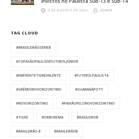
invictos no Paulista Sub-13 e Sub-14
3 DE AGOSTO DE 2026
ADMIN
TAG CLOUD
#BRASILEIRÃOSÉRIEB
#COPASÃOPAULODEFUTEBOLJÚNIOR
#EMFRENTETIGREVALENTE
#FUTEBOLPAULISTA
#GRÊMIONOVORIZONTINO
#GUARANÁPOTY
#NOVORIZONTINO
#PAIXÃOPELONOVORIZONTINO
#TIGRE
BORBOREMA
BRASILEIROB
BRASILEIRÃO B
BRASILEIRÃOB