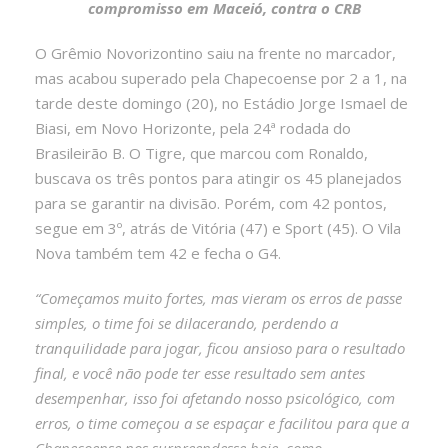
compromisso em Maceió, contra o CRB
O Grêmio Novorizontino saiu na frente no marcador,
mas acabou superado pela Chapecoense por 2 a 1, na
tarde deste domingo (20), no Estádio Jorge Ismael de
Biasi, em Novo Horizonte, pela 24ª rodada do
Brasileirão B. O Tigre, que marcou com Ronaldo,
buscava os três pontos para atingir os 45 planejados
para se garantir na divisão. Porém, com 42 pontos,
segue em 3º, atrás de Vitória (47) e Sport (45). O Vila
Nova também tem 42 e fecha o G4.
“Começamos muito fortes, mas vieram os erros de passe
simples, o time foi se dilacerando, perdendo a
tranquilidade para jogar, ficou ansioso para o resultado
final, e você não pode ter esse resultado sem antes
desempenhar, isso foi afetando nosso psicológico, com
erros, o time começou a se espaçar e facilitou para que a
Chapecoense nos surpreendesse hoje, como