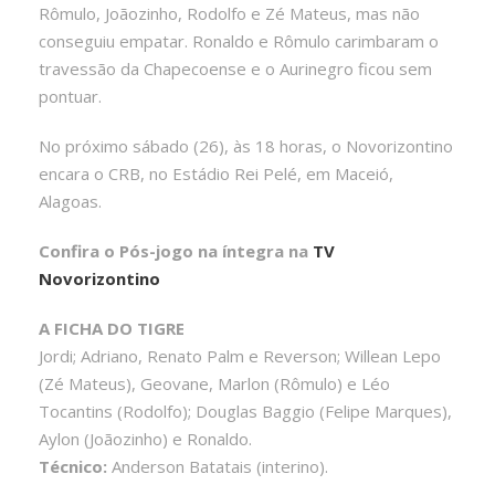
Rômulo, Joãozinho, Rodolfo e Zé Mateus, mas não
conseguiu empatar. Ronaldo e Rômulo carimbaram o
travessão da Chapecoense e o Aurinegro ficou sem
pontuar.
No próximo sábado (26), às 18 horas, o Novorizontino
encara o CRB, no Estádio Rei Pelé, em Maceió,
Alagoas.
Confira o Pós-jogo na íntegra na
TV
Novorizontino
A FICHA DO TIGRE
Jordi; Adriano, Renato Palm e Reverson; Willean Lepo
(Zé Mateus), Geovane, Marlon (Rômulo) e Léo
Tocantins (Rodolfo); Douglas Baggio (Felipe Marques),
Aylon (Joãozinho) e Ronaldo.
Técnico:
Anderson Batatais (interino).