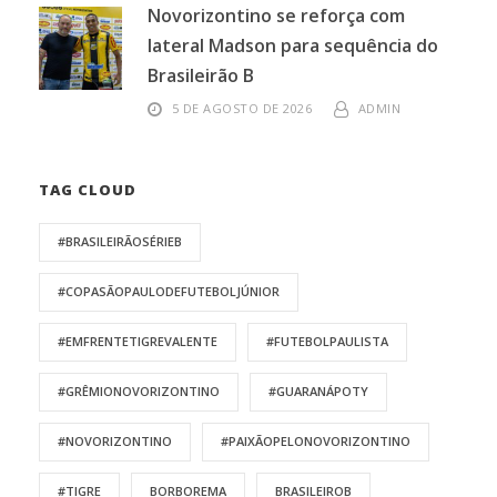
Novorizontino se reforça com
lateral Madson para sequência do
Brasileirão B
5 DE AGOSTO DE 2026
ADMIN
TAG CLOUD
#BRASILEIRÃOSÉRIEB
#COPASÃOPAULODEFUTEBOLJÚNIOR
#EMFRENTETIGREVALENTE
#FUTEBOLPAULISTA
#GRÊMIONOVORIZONTINO
#GUARANÁPOTY
#NOVORIZONTINO
#PAIXÃOPELONOVORIZONTINO
#TIGRE
BORBOREMA
BRASILEIROB