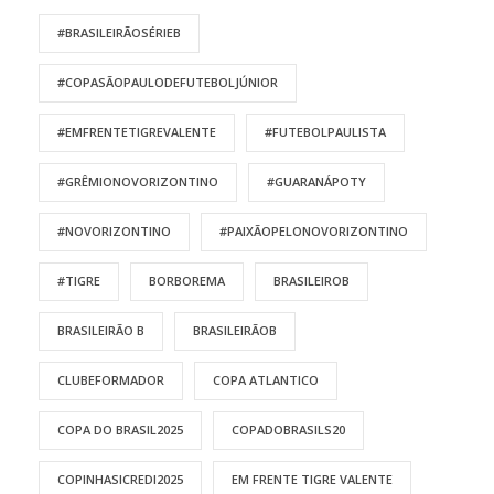
#BRASILEIRÃOSÉRIEB
#COPASÃOPAULODEFUTEBOLJÚNIOR
#EMFRENTETIGREVALENTE
#FUTEBOLPAULISTA
#GRÊMIONOVORIZONTINO
#GUARANÁPOTY
#NOVORIZONTINO
#PAIXÃOPELONOVORIZONTINO
#TIGRE
BORBOREMA
BRASILEIROB
BRASILEIRÃO B
BRASILEIRÃOB
CLUBEFORMADOR
COPA ATLANTICO
COPA DO BRASIL2025
COPADOBRASILS20
COPINHASICREDI2025
EM FRENTE TIGRE VALENTE