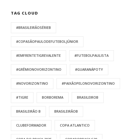
TAG CLOUD
#BRASILEIRÃOSÉRIEB
#COPASÃOPAULODEFUTEBOLJÚNIOR
#EMFRENTETIGREVALENTE
#FUTEBOLPAULISTA
#GRÊMIONOVORIZONTINO
#GUARANÁPOTY
#NOVORIZONTINO
#PAIXÃOPELONOVORIZONTINO
#TIGRE
BORBOREMA
BRASILEIROB
BRASILEIRÃO B
BRASILEIRÃOB
CLUBEFORMADOR
COPA ATLANTICO