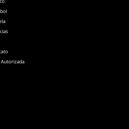
co
bol
ela
cias
tato
 Autorizada