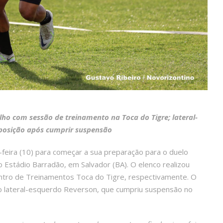
o com sessão de treinamento na Toca do Tigre; lateral-
sposição após cumprir suspensão
eira (10) para começar a sua preparação para o duelo
o Estádio Barradão, em Salvador (BA). O elenco realizou
Centro de Treinamentos Toca do Tigre, respectivamente. O
o lateral-esquerdo Reverson, que cumpriu suspensão no