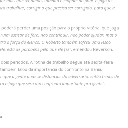
or mais que tenhamos tomado o empate no final, o jogo foi
a trabalhar, corrigir o que precisa ser corrigido, para que a
 poderá perder uma posição para o próprio Vitória, que joga
 ruim assistir de fora, não contribuir, não poder ajudar, mas o
stra a força do elenco. O Roberto também sofreu uma lesão,
le, está de parabéns pelo que ele fez”
, emendou Reverson.
 dois períodos. A rotina de trabalho segue até sexta-feira
 também falou da importância do confronto na Bahia.
 que a gente pode se distanciar do adversário, então temos de
ara o jogo que será um confronto importante pra gente”
,
o