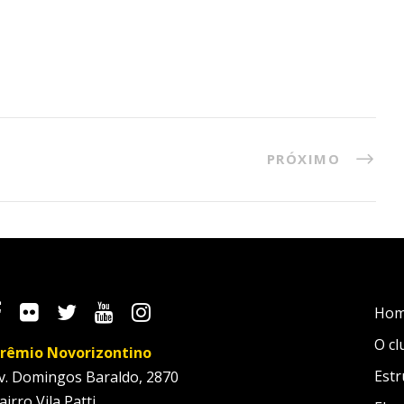
PRÓXIMO
Ho
O cl
rêmio Novorizontino
Estr
v. Domingos Baraldo, 2870
airro Vila Patti