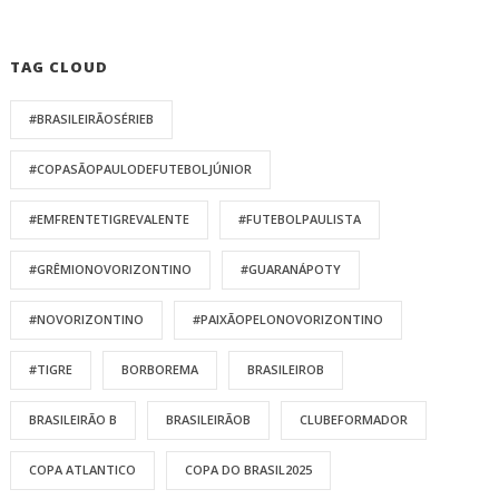
TAG CLOUD
#BRASILEIRÃOSÉRIEB
#COPASÃOPAULODEFUTEBOLJÚNIOR
#EMFRENTETIGREVALENTE
#FUTEBOLPAULISTA
#GRÊMIONOVORIZONTINO
#GUARANÁPOTY
#NOVORIZONTINO
#PAIXÃOPELONOVORIZONTINO
#TIGRE
BORBOREMA
BRASILEIROB
BRASILEIRÃO B
BRASILEIRÃOB
CLUBEFORMADOR
COPA ATLANTICO
COPA DO BRASIL2025