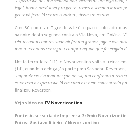
“Expectativa de uma semana boa, viemos de um jogo bom, p
legal, bom e produtivo pra gente. Temos a semana inteira par
gente vá forte lá contra o Vitória”
, disse Reverson.
Com 30 pontos, o Tigre do Vale é o quarto colocado, mas
na noite desta segunda contra o Vila Nova, em Goiânia. “
É
Léo Tocantins improvisado ali fez um grande jogo e isso mo
mas o Tocantins conseguiu cumprir aquilo que foi exigido de
Nesta terça-feira (11), o Novorizontino volta a treinar em
(14), quando a delegação parte para Salvador. Reverson,
“Importância é a manutenção no G4, um confronto direto em
estar com a expectativa lá em cima e ir bem concentrado p
finalizou Reverson.
Veja vídeo na
TV Novorizontino
Fonte: Assessoria de Imprensa Grêmio Novorizontin
Fotos: Gustavo Ribeiro / Novorizontino