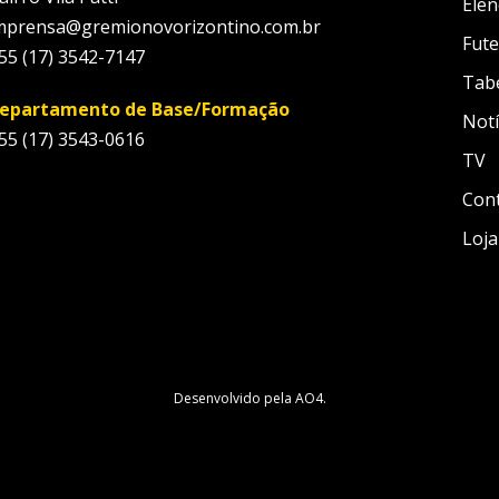
Elen
mprensa@gremionovorizontino.com.br
Fute
55 (17) 3542-7147
Tab
epartamento de Base/Formação
Notí
55 (17) 3543-0616
TV
Con
Loja
Desenvolvido pela
AO4
.