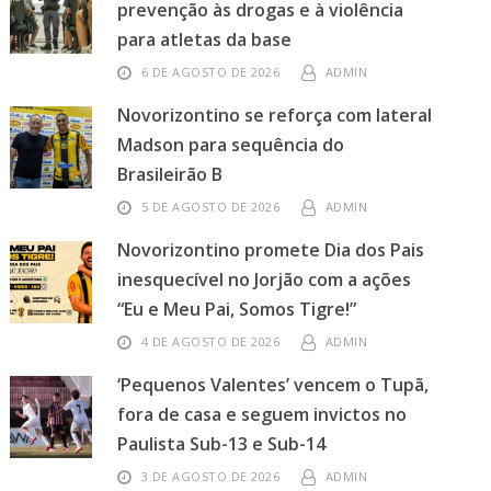
prevenção às drogas e à violência
para atletas da base
6 DE AGOSTO DE 2026
ADMIN
Novorizontino se reforça com lateral
Madson para sequência do
Brasileirão B
5 DE AGOSTO DE 2026
ADMIN
Novorizontino promete Dia dos Pais
inesquecível no Jorjão com a ações
“Eu e Meu Pai, Somos Tigre!”
4 DE AGOSTO DE 2026
ADMIN
‘Pequenos Valentes’ vencem o Tupã,
fora de casa e seguem invictos no
Paulista Sub-13 e Sub-14
3 DE AGOSTO DE 2026
ADMIN