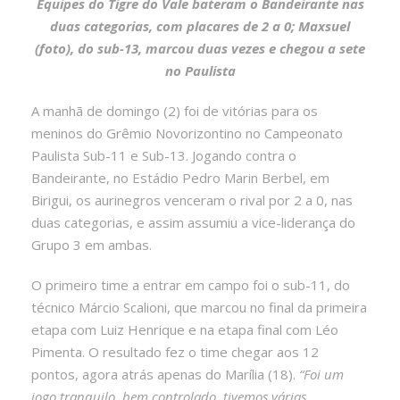
Equipes do Tigre do Vale bateram o Bandeirante nas
duas categorias, com placares de 2 a 0; Maxsuel
(foto), do sub-13, marcou duas vezes e chegou a sete
no Paulista
A manhã de domingo (2) foi de vitórias para os
meninos do Grêmio Novorizontino no Campeonato
Paulista Sub-11 e Sub-13. Jogando contra o
Bandeirante, no Estádio Pedro Marin Berbel, em
Birigui, os aurinegros venceram o rival por 2 a 0, nas
duas categorias, e assim assumiu a vice-liderança do
Grupo 3 em ambas.
O primeiro time a entrar em campo foi o sub-11, do
técnico Márcio Scalioni, que marcou no final da primeira
etapa com Luiz Henrique e na etapa final com Léo
Pimenta. O resultado fez o time chegar aos 12
pontos, agora atrás apenas do Marília (18).
“Foi um
jogo tranquilo, bem controlado, tivemos várias