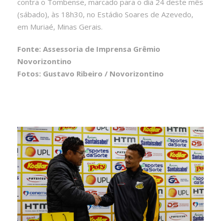
contra o Tombense, marcado para o dia 24 deste mês
(sábado), às 18h30, no Estádio Soares de Azevedo,
em Muriaé, Minas Gerais.
Fonte: Assessoria de Imprensa Grêmio
Novorizontino
Fotos: Gustavo Ribeiro / Novorizontino