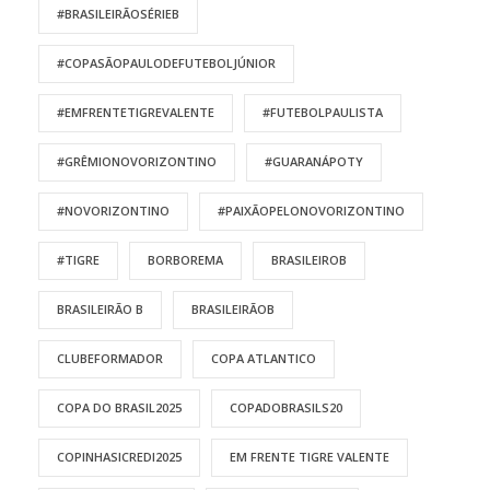
#BRASILEIRÃOSÉRIEB
#COPASÃOPAULODEFUTEBOLJÚNIOR
#EMFRENTETIGREVALENTE
#FUTEBOLPAULISTA
#GRÊMIONOVORIZONTINO
#GUARANÁPOTY
#NOVORIZONTINO
#PAIXÃOPELONOVORIZONTINO
#TIGRE
BORBOREMA
BRASILEIROB
BRASILEIRÃO B
BRASILEIRÃOB
CLUBEFORMADOR
COPA ATLANTICO
COPA DO BRASIL2025
COPADOBRASILS20
COPINHASICREDI2025
EM FRENTE TIGRE VALENTE