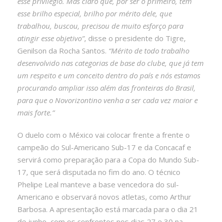
esse privilégio. Mas claro que, por ser o primeiro, tem
esse brilho especial, brilho por mérito dele, que
trabalhou, buscou, precisou de muito esforço para
atingir esse objetivo”
, disse o presidente do Tigre,
Genilson da Rocha Santos.
“Mérito de todo trabalho
desenvolvido nas categorias de base do clube, que já tem
um respeito e um conceito dentro do país e nós estamos
procurando ampliar isso além das fronteiras do Brasil,
para que o Novorizontino venha a ser cada vez maior e
mais forte.”
O duelo com o México vai colocar frente a frente o
campeão do Sul-Americano Sub-17 e da Concacaf e
servirá como preparação para a Copa do Mundo Sub-
17, que será disputada no fim do ano. O técnico
Phelipe Leal manteve a base vencedora do sul-
Americano e observará novos atletas, como Arthur
Barbosa. A apresentação está marcada para o dia 21
de junho, com os confrontos nos dias 27 e 30 na