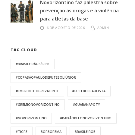
Novorizontino faz palestra sobre
prevenção às drogas e à violência
para atletas da base
6 DE AGOSTO DE 2026
ADMIN
TAG CLOUD
#BRASILEIRÃOSÉRIEB
#COPASÃOPAULODEFUTEBOLJÚNIOR
#EMFRENTETIGREVALENTE
#FUTEBOLPAULISTA
#GRÊMIONOVORIZONTINO
#GUARANÁPOTY
#NOVORIZONTINO
#PAIXÃOPELONOVORIZONTINO
#TIGRE
BORBOREMA
BRASILEIROB