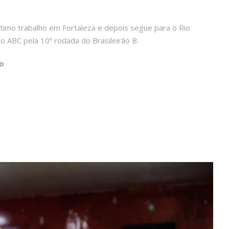
último trabalho em Fortaleza e depois segue para o Rio
o ABC pela 10ª rodada do Brasileirão B.
o