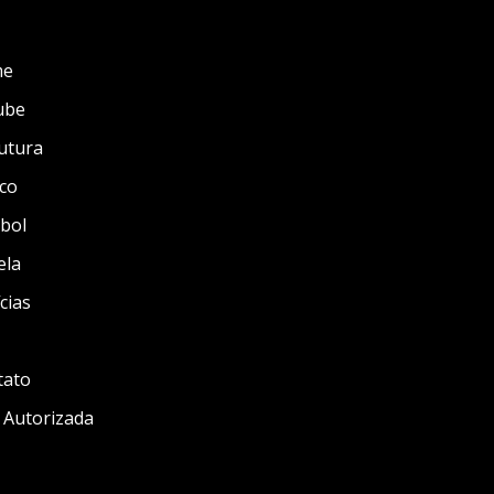
me
ube
utura
co
bol
ela
cias
tato
 Autorizada