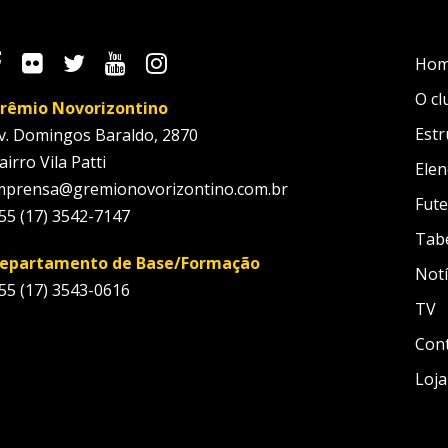
Ho
O cl
rêmio Novorizontino
Estr
v. Domingos Baraldo, 2870
airro Vila Patti
Elen
mprensa@gremionovorizontino.com.br
Fute
55 (17) 3542-7147
Tab
epartamento de Base/Formação
Notí
55 (17) 3543-0616
TV
Con
Loja