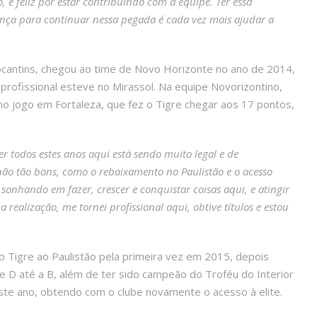
, e feliz por estar contribuindo com a equipe. Ter essa
nça para continuar nessa pegada é cada vez mais ajudar a
Tocantins, chegou ao time de Novo Horizonte no ano de 2014,
 profissional esteve no Mirassol. Na equipe Novorizontino,
 no jogo em Fortaleza, que fez o Tigre chegar aos 17 pontos,
r todos estes anos aqui está sendo muito legal e de
ão tão bons, como o rebaixamento no Paulistão e o acesso
sonhando em fazer, crescer e conquistar coisas aqui, e atingir
 realização, me tornei profissional aqui, obtive títulos e estou
 Tigre ao Paulistão pela primeira vez em 2015, depois
e D até a B, além de ter sido campeão do Troféu do Interior
ste ano, obtendo com o clube novamente o acesso à elite.