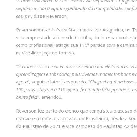
“É uma realização de estar tendo essa sequência, vir jogando
sequência com a equipe ganhando dá tranquilidade, confia
equipe”
, disse Reverson.
Reverson Valuarth Paiva Silva, natural de Araguaína, no 
saiu emprestado à base do Coritiba, do Internacional e já
como profissional, atingiu sua 110ª partida com a camisa
na vice-liderança do torneio.
“O clube cresceu e eu venho crescendo com ele também. Vive
aprendizagem e sabedoria, pois vivemos momentos bons e n
agora”
, seguiu o lateral-esquerdo.
“Cheguei aqui na base e 
100 jogos, cheguei a 110 agora, fico muito feliz porque é uma
muito feliz”
, emendou.
Reverson fez parte do elenco que conquistou o acesso do
esteve em todos os acessos do Brasileirão, desde a Séri
do Paulistão de 2021 e vice-campeão do Paulistão A2 de