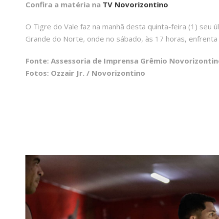
Confira a matéria na
TV Novorizontino
O Tigre do Vale faz na manhã desta quinta-feira (1) seu 
Grande do Norte, onde no sábado, às 17 horas, enfrenta 
Fonte: Assessoria de Imprensa Grêmio Novorizontin
Fotos: Ozzair Jr. / Novorizontino