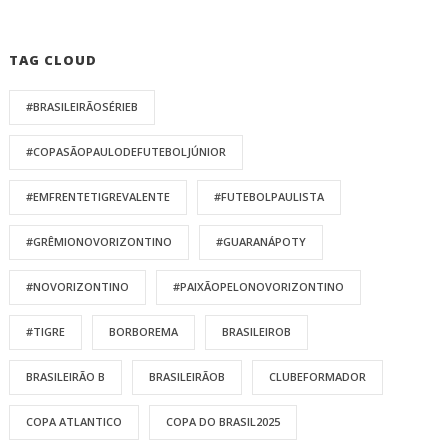
TAG CLOUD
#BRASILEIRÃOSÉRIEB
#COPASÃOPAULODEFUTEBOLJÚNIOR
#EMFRENTETIGREVALENTE
#FUTEBOLPAULISTA
#GRÊMIONOVORIZONTINO
#GUARANÁPOTY
#NOVORIZONTINO
#PAIXÃOPELONOVORIZONTINO
#TIGRE
BORBOREMA
BRASILEIROB
BRASILEIRÃO B
BRASILEIRÃOB
CLUBEFORMADOR
COPA ATLANTICO
COPA DO BRASIL2025