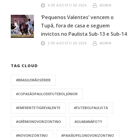
4 DE AGOSTO DE 2026
ADMIN
‘Pequenos Valentes’ vencem o
Tupã, fora de casa e seguem
invictos no Paulista Sub-13 e Sub-14
3 DE AGOSTO DE 2026
ADMIN
TAG CLOUD
#BRASILEIRÃOSÉRIEB
#COPASÃOPAULODEFUTEBOLJÚNIOR
#EMFRENTETIGREVALENTE
#FUTEBOLPAULISTA
#GRÊMIONOVORIZONTINO
#GUARANÁPOTY
#NOVORIZONTINO
#PAIXÃOPELONOVORIZONTINO