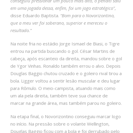
conseguiu pressionar um pouco mais alto, o pênalti saiu
em uma jogada dessa, enfim, foi um jogo estratégico”
,
disse Eduardo Baptista.
“Bom para o Novorizontino,
que a meu ver foi soberano, superior e mereceu o
resultado.”
Na noite fria no estádio Jorge Ismael de Biasi, o Tigre
entrou na partida buscando o gol. César Martins de
cabeça, após escanteio da direita, mandou sobre o gol
de Ygor Vinhas. Ronaldo também errou o alvo. Depois
Douglas Baggio chutou cruzado e o goleiro rival tirou a
bola. Ligger voltou a sentir lesão muscular e deu lugar
para Rômulo. O meio-campista, atuando mais como
um ala pela direita, também teve sua chance de
marcar na grande área, mas também parou no goleiro.
Na etapa final, o Novorizontino conseguiu marcar logo
no início. Na pressão sobre o volante Wellington,
Douglas Baggio ficou com a bola e foi derrubado pelo