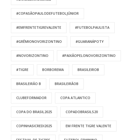
#COPASÃOPAULODEFUTEBOLJÚNIOR
#EMFRENTETIGREVALENTE
#FUTEBOLPAULISTA
#GRÊMIONOVORIZONTINO
#GUARANÁPOTY
#NOVORIZONTINO
#PAIXÃOPELONOVORIZONTINO
#TIGRE
BORBOREMA
BRASILEIROB
BRASILEIRÃO B
BRASILEIRÃOB
CLUBEFORMADOR
COPA ATLANTICO
COPA DO BRASIL2025
COPADOBRASILS20
COPINHASICREDI2025
EM FRENTE TIGRE VALENTE
FESTIVAL DE TIGRES
FUTEBOL FEMININO