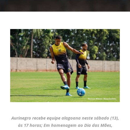
Aurinegro recebe equipe alagoana neste sábado (13),
às 17 horas; Em homenagem ao Dia das Mães,