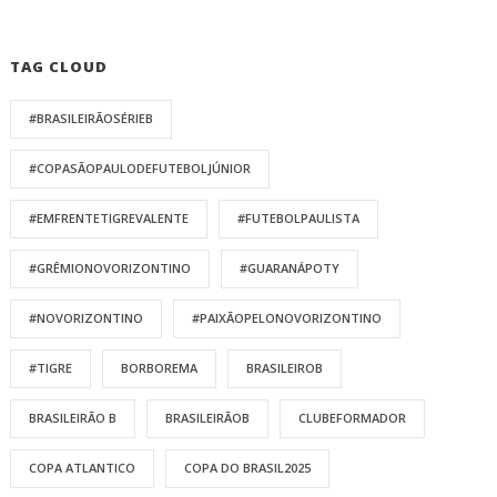
TAG CLOUD
#BRASILEIRÃOSÉRIEB
#COPASÃOPAULODEFUTEBOLJÚNIOR
#EMFRENTETIGREVALENTE
#FUTEBOLPAULISTA
#GRÊMIONOVORIZONTINO
#GUARANÁPOTY
#NOVORIZONTINO
#PAIXÃOPELONOVORIZONTINO
#TIGRE
BORBOREMA
BRASILEIROB
BRASILEIRÃO B
BRASILEIRÃOB
CLUBEFORMADOR
COPA ATLANTICO
COPA DO BRASIL2025