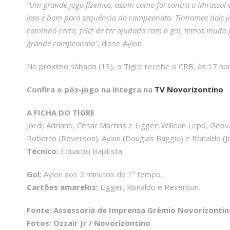
“Um grande jogo fizemos, assim como foi contra o Mirassol 
isso é bom para sequência do campeonato. Tínhamos dois jo
caminho certo, feliz de ter ajudado com o gol, temos muito 
grande campeonato”
, disse Aylon.
No próximo sábado (13), o Tigre recebe o CRB, às 17 hor
Confira o pós-jogo na íntegra na
TV Novorizontino
A FICHA DO TIGRE
Jordi; Adriano, César Martins e Ligger; Willean Lepo, Geo
Roberto (Reverson); Aylon (Douglas Baggio) e Ronaldo (Je
Técnico:
Eduardo Baptista.
Gol:
Aylon aos 2 minutos do 1º tempo.
Cartões amarelos:
Ligger, Ronaldo e Reverson.
Fonte: Assessoria de Imprensa Grêmio Novorizontin
Fotos: Ozzair Jr / Novorizontino