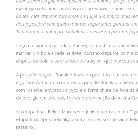
criar, fizemos o gol, mas infelizmente tomamos um gol de f
estratégia colocamos as bolas nos corredores, criamos e 
pouco, mas criamos, tornamos a equipe um pouco mais reati
dois jogos fora com quatro pontos, importante, pontuar em 
Temos uma semana pra trabalhar e pensar no próximo jogo
Logo no início da partida o Aurinegro mostrou a que veio
marcar. Em bola alçada na área, Adriano disputou com a z
disputa da bola, a sobra ficou para Aylon, que marcou seu
A pressão seguiu, Ronaldo finalizou para fora em uma o
o goleiro Airton deu rebote nos pés de Ronaldo, que out
com Mancha, empatou o jogo em forte chute de fora da ár
da energia em uma das torres de iluminação da Arena Co
Na etapa final, Felipe Marques e Jenison entraram no Ti
etapa final. Após bola alçada na área, Jenison serviu e F
rasteiro.