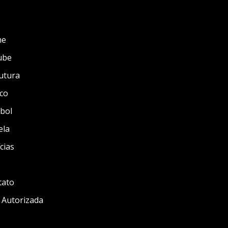
me
ube
utura
co
bol
ela
cias
tato
 Autorizada