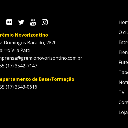
Ho
O cl
rêmio Novorizontino
Estr
v. Domingos Baraldo, 2870
airro Vila Patti
Elen
mprensa@gremionovorizontino.com.br
Fute
55 (17) 3542-7147
Tab
epartamento de Base/Formação
Notí
55 (17) 3543-0616
TV
Con
Loja