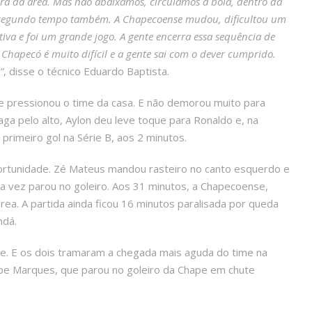
ora da área. Mas não abaixamos, circulamos a bola, dentro da
no segundo tempo também. A Chapecoense mudou, dificultou um
va e foi um grande jogo. A gente encerra essa sequência de
Chapecó é muito difícil e a gente sai com o dever cumprido.
”
, disse o técnico Eduardo Baptista.
 e pressionou o time da casa. E não demorou muito para
aga pelo alto, Aylon deu leve toque para Ronaldo e, na
 primeiro gol na Série B, aos 2 minutos.
portunidade. Zé Mateus mandou rasteiro no canto esquerdo e
ra vez parou no goleiro. Aos 31 minutos, a Chapecoense,
ea. A partida ainda ficou 16 minutos paralisada por queda
ndá.
gre. E os dois tramaram a chegada mais aguda do time na
elipe Marques, que parou no goleiro da Chape em chute