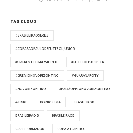
TAG CLOUD
#BRASILEIRÃOSÉRIEB
#COPASÃOPAULODEFUTEBOLJÚNIOR
#EMFRENTETIGREVALENTE
#FUTEBOLPAULISTA
#GRÊMIONOVORIZONTINO
#GUARANÁPOTY
#NOVORIZONTINO
#PAIXÃOPELONOVORIZONTINO
#TIGRE
BORBOREMA
BRASILEIROB
BRASILEIRÃO B
BRASILEIRÃOB
CLUBEFORMADOR
COPA ATLANTICO