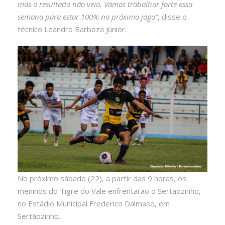
mas o resultado não veio. Vamos trabalhar forte essa
semana para estar 100% no próximo jogo”
, disse o
técnico Leandro Barboza Júnior.
No próximo sábado (22), a partir das 9 horas, os
meninos do Tigre do Vale enfrentarão o Sertãozinho,
no Estádio Municipal Frederico Dalmaso, em
Sertãozinho.