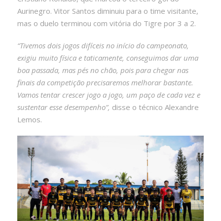
Aurinegro. Vitor Santos diminuiu para o time visitante,
mas o duelo terminou com vitória do Tigre por 3 a 2.
“Tivemos dois jogos difíceis no início do campeonato,
exigiu muito física e taticamente, conseguimos dar uma
boa passada, mas pés no chão, pois para chegar nas
finais da competição precisaremos melhorar bastante.
Vamos tentar crescer jogo a jogo, um paço de cada vez e
sustentar esse desempenho”,
disse o técnico Alexandre
Lemos.