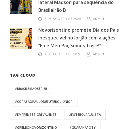
lateral Madson para sequência do
Brasileirão B
5 DE AGOSTO DE 2026
ADMIN
Novorizontino promete Dia dos Pais
inesquecível no Jorjão com a ações
“Eu e Meu Pai, Somos Tigre!”
4 DE AGOSTO DE 2026
ADMIN
TAG CLOUD
#BRASILEIRÃOSÉRIEB
#COPASÃOPAULODEFUTEBOLJÚNIOR
#EMFRENTETIGREVALENTE
#FUTEBOLPAULISTA
#GRÊMIONOVORIZONTINO
#GUARANÁPOTY