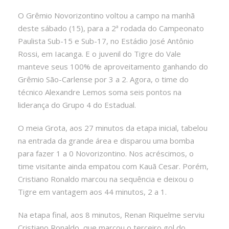
O Grêmio Novorizontino voltou a campo na manhã
deste sábado (15), para a 2ª rodada do Campeonato
Paulista Sub-15 e Sub-17, no Estádio José Antônio
Rossi, em Iacanga. E o juvenil do Tigre do Vale
manteve seus 100% de aproveitamento ganhando do
Grêmio São-Carlense por 3 a 2. Agora, o time do
técnico Alexandre Lemos soma seis pontos na
liderança do Grupo 4 do Estadual.
O meia Grota, aos 27 minutos da etapa inicial, tabelou
na entrada da grande área e disparou uma bomba
para fazer 1 a 0 Novorizontino. Nos acréscimos, o
time visitante ainda empatou com Kauã Cesar. Porém,
Cristiano Ronaldo marcou na sequência e deixou o
Tigre em vantagem aos 44 minutos, 2 a 1.
Na etapa final, aos 8 minutos, Renan Riquelme serviu
Cristiano Ronaldo, que marcou o terceiro gol do