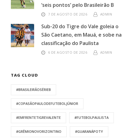
‘seis pontos’ pelo Brasileirão B
7 DE AGOSTO DE 2026
ADMIN
Sub-20 do Tigre do Vale goleia o
São Caetano, em Mauá, e sobe na
classificação do Paulista
6 DE AGOSTO DE 2026
ADMIN
TAG CLOUD
#BRASILEIRÃOSÉRIEB
#COPASÃOPAULODEFUTEBOLJÚNIOR
#EMFRENTETIGREVALENTE
#FUTEBOLPAULISTA
#GRÊMIONOVORIZONTINO
#GUARANÁPOTY