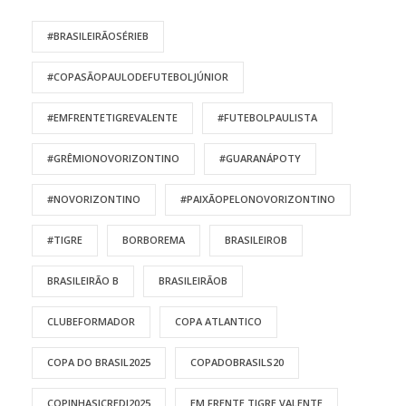
#BRASILEIRÃOSÉRIEB
#COPASÃOPAULODEFUTEBOLJÚNIOR
#EMFRENTETIGREVALENTE
#FUTEBOLPAULISTA
#GRÊMIONOVORIZONTINO
#GUARANÁPOTY
#NOVORIZONTINO
#PAIXÃOPELONOVORIZONTINO
#TIGRE
BORBOREMA
BRASILEIROB
BRASILEIRÃO B
BRASILEIRÃOB
CLUBEFORMADOR
COPA ATLANTICO
COPA DO BRASIL2025
COPADOBRASILS20
COPINHASICREDI2025
EM FRENTE TIGRE VALENTE