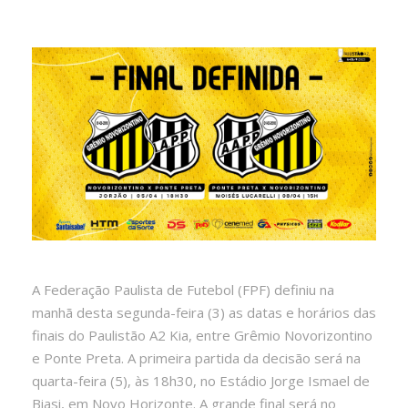
A Federação Paulista de Futebol (FPF) definiu na
manhã desta segunda-feira (3) as datas e horários das
finais do Paulistão A2 Kia, entre Grêmio Novorizontino
e Ponte Preta. A primeira partida da decisão será na
quarta-feira (5), às 18h30, no Estádio Jorge Ismael de
Biasi, em Novo Horizonte. A grande final será no