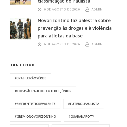
classificação do Paulista
6 DE AGOSTO DE 2026
ADMIN
Novorizontino faz palestra sobre
prevenção às drogas e à violência
para atletas da base
6 DE AGOSTO DE 2026
ADMIN
TAG CLOUD
#BRASILEIRÃOSÉRIEB
#COPASÃOPAULODEFUTEBOLJÚNIOR
#EMFRENTETIGREVALENTE
#FUTEBOLPAULISTA
#GRÊMIONOVORIZONTINO
#GUARANÁPOTY