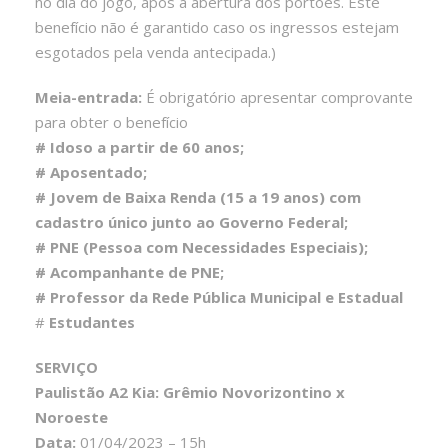
no dia do jogo, após a abertura dos portões. Este
benefício não é garantido caso os ingressos estejam
esgotados pela venda antecipada.)
Meia-entrada:
É obrigatório apresentar comprovante
para obter o benefício
# Idoso a partir de 60 anos;
# Aposentado;
# Jovem de Baixa Renda (15 a 19 anos) com
cadastro único junto ao Governo Federal;
# PNE (Pessoa com Necessidades Especiais);
# Acompanhante de PNE;
# Professor da Rede Pública Municipal e Estadual
#
Estudantes
SERVIÇO
Paulistão A2 Kia: Grêmio Novorizontino x
Noroeste
Data:
01/04/2023 – 15h