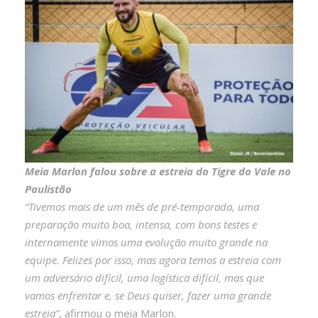
Meia Marlon falou sobre a estreia do Tigre do Vale no
Paulistão
“Tivemos mais de um mês de pré-temporada, uma
preparação muito boa, intensa, com bons testes e
internamente vimos uma evolução muito grande na
equipe. Felizes por isso, mas agora temos a estreia com
um adversário difícil, uma logística difícil, mas que
vamos enfrentar e, se Deus quiser, fazer uma grande
estreia”
, afirmou o meia Marlon.