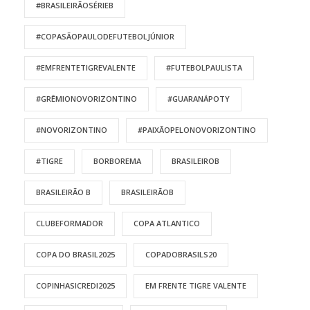
#BRASILEIRÃOSÉRIEB
#COPASÃOPAULODEFUTEBOLJÚNIOR
#EMFRENTETIGREVALENTE
#FUTEBOLPAULISTA
#GRÊMIONOVORIZONTINO
#GUARANÁPOTY
#NOVORIZONTINO
#PAIXÃOPELONOVORIZONTINO
#TIGRE
BORBOREMA
BRASILEIROB
BRASILEIRÃO B
BRASILEIRÃOB
CLUBEFORMADOR
COPA ATLANTICO
COPA DO BRASIL2025
COPADOBRASILS20
COPINHASICREDI2025
EM FRENTE TIGRE VALENTE