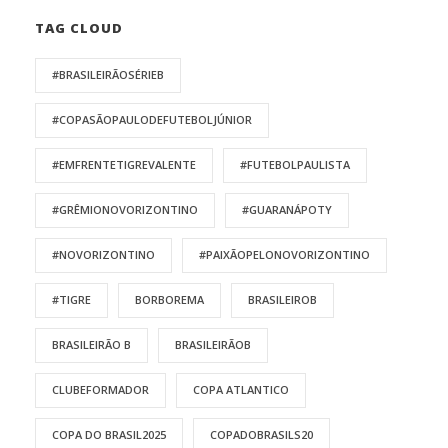
TAG CLOUD
#BRASILEIRÃOSÉRIEB
#COPASÃOPAULODEFUTEBOLJÚNIOR
#EMFRENTETIGREVALENTE
#FUTEBOLPAULISTA
#GRÊMIONOVORIZONTINO
#GUARANÁPOTY
#NOVORIZONTINO
#PAIXÃOPELONOVORIZONTINO
#TIGRE
BORBOREMA
BRASILEIROB
BRASILEIRÃO B
BRASILEIRÃOB
CLUBEFORMADOR
COPA ATLANTICO
COPA DO BRASIL2025
COPADOBRASILS20