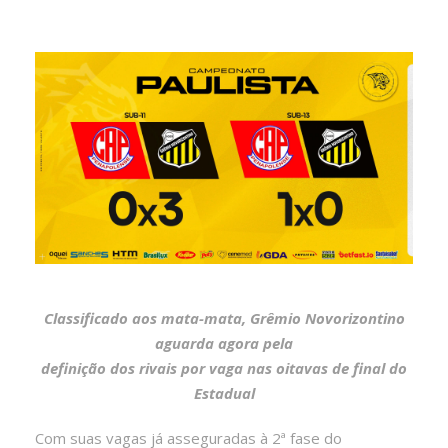
Classificado aos mata-mata, Grêmio Novorizontino
aguarda agora pela
definição dos rivais por vaga nas oitavas de final do
Estadual
Com suas vagas já asseguradas à 2ª fase do