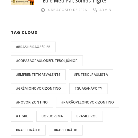
“Eu e Meu Pai, Somos Tigre!”
4 DE AGOSTO DE 2026
ADMIN
TAG CLOUD
#BRASILEIRÃOSÉRIEB
#COPASÃOPAULODEFUTEBOLJÚNIOR
#EMFRENTETIGREVALENTE
#FUTEBOLPAULISTA
#GRÊMIONOVORIZONTINO
#GUARANÁPOTY
#NOVORIZONTINO
#PAIXÃOPELONOVORIZONTINO
#TIGRE
BORBOREMA
BRASILEIROB
BRASILEIRÃO B
BRASILEIRÃOB