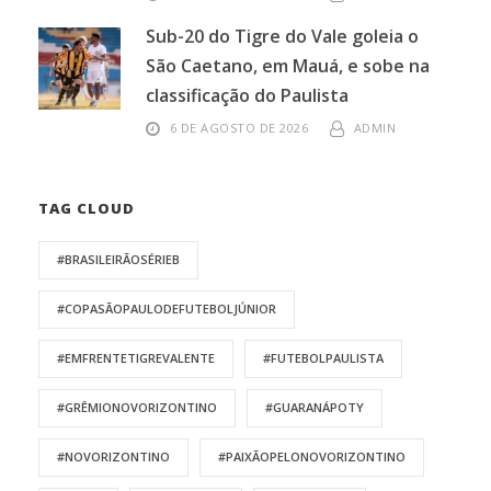
Sub-20 do Tigre do Vale goleia o
São Caetano, em Mauá, e sobe na
classificação do Paulista
6 DE AGOSTO DE 2026
ADMIN
TAG CLOUD
#BRASILEIRÃOSÉRIEB
#COPASÃOPAULODEFUTEBOLJÚNIOR
#EMFRENTETIGREVALENTE
#FUTEBOLPAULISTA
#GRÊMIONOVORIZONTINO
#GUARANÁPOTY
#NOVORIZONTINO
#PAIXÃOPELONOVORIZONTINO