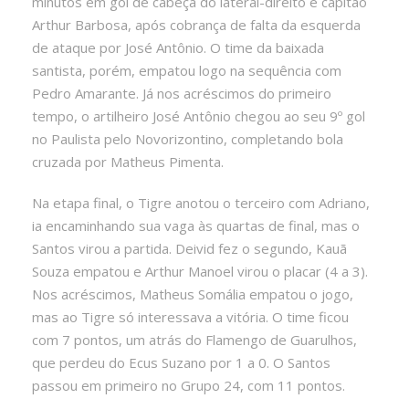
minutos em gol de cabeça do lateral-direito e capitão
Arthur Barbosa, após cobrança de falta da esquerda
de ataque por José Antônio. O time da baixada
santista, porém, empatou logo na sequência com
Pedro Amarante. Já nos acréscimos do primeiro
tempo, o artilheiro José Antônio chegou ao seu 9º gol
no Paulista pelo Novorizontino, completando bola
cruzada por Matheus Pimenta.
Na etapa final, o Tigre anotou o terceiro com Adriano,
ia encaminhando sua vaga às quartas de final, mas o
Santos virou a partida. Deivid fez o segundo, Kauã
Souza empatou e Arthur Manoel virou o placar (4 a 3).
Nos acréscimos, Matheus Somália empatou o jogo,
mas ao Tigre só interessava a vitória. O time ficou
com 7 pontos, um atrás do Flamengo de Guarulhos,
que perdeu do Ecus Suzano por 1 a 0. O Santos
passou em primeiro no Grupo 24, com 11 pontos.