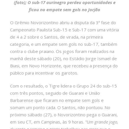
(foto); O sub-17 aurinegro perdeu oportunidades e
ficou no empate sem gols no Jorjão
O Grêmio Novorizontino abriu a disputa da 3ª fase do
Campeonato Paulista Sub-15 e Sub-17 com uma vitória
de 4 a 2 sobre o Santos, de virada, na primeira
categoria, e um empate sem gols no sub-17, também
contra o clube praiano. Os jogos foram realizados na
manhã deste sábado (20), no Estádio Jorge Ismael de
Biasi, em Novo Horizonte, que recebeu a presença do
público para incentivar os garotos.
Com o resultado, o Tigre lidera o Grupo 24 do sub-15
com três pontos, seguido de Guarani e União
Barbarense que ficaram no empate sem gols e
somam um ponto cada. O Santos, não pontuou. No
próximo sábado (27), o Novorizontino pega o Guarani,
em seu CT, em Campinas, às 9 horas.
“Um grande jogo,
durante a semana a gente trabalhou nos erros que a