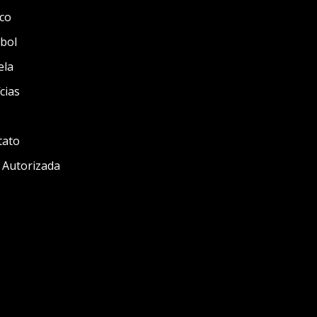
co
bol
ela
cias
tato
 Autorizada