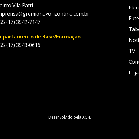
airro Vila Patti
Elen
mprensa@gremionovorizontino.com.br
Fute
55 (17) 3542-7147
Tab
epartamento de Base/Formação
Notí
55 (17) 3543-0616
TV
Con
Loja
Desenvolvido pela
AO4
.