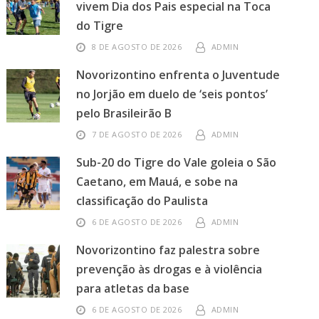
vivem Dia dos Pais especial na Toca
do Tigre
8 DE AGOSTO DE 2026
ADMIN
Novorizontino enfrenta o Juventude
no Jorjão em duelo de ‘seis pontos’
pelo Brasileirão B
7 DE AGOSTO DE 2026
ADMIN
Sub-20 do Tigre do Vale goleia o São
Caetano, em Mauá, e sobe na
classificação do Paulista
6 DE AGOSTO DE 2026
ADMIN
Novorizontino faz palestra sobre
prevenção às drogas e à violência
para atletas da base
6 DE AGOSTO DE 2026
ADMIN