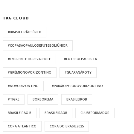
TAG CLOUD
#BRASILEIRÃOSÉRIEB
#COPASÃOPAULODEFUTEBOLJÚNIOR
#EMFRENTETIGREVALENTE
#FUTEBOLPAULISTA
#GRÊMIONOVORIZONTINO
#GUARANÁPOTY
#NOVORIZONTINO
#PAIXÃOPELONOVORIZONTINO
#TIGRE
BORBOREMA
BRASILEIROB
BRASILEIRÃO B
BRASILEIRÃOB
CLUBEFORMADOR
COPA ATLANTICO
COPA DO BRASIL2025