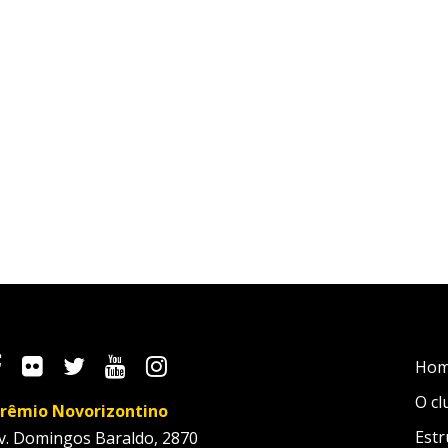
Ho
O cl
rêmio Novorizontino
Estr
v. Domingos Baraldo, 2870