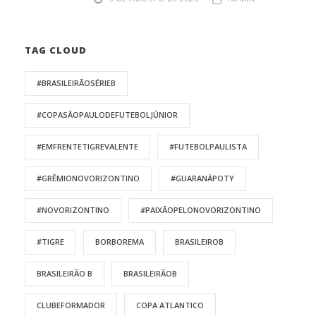
TAG CLOUD
#BRASILEIRÃOSÉRIEB
#COPASÃOPAULODEFUTEBOLJÚNIOR
#EMFRENTETIGREVALENTE
#FUTEBOLPAULISTA
#GRÊMIONOVORIZONTINO
#GUARANÁPOTY
#NOVORIZONTINO
#PAIXÃOPELONOVORIZONTINO
#TIGRE
BORBOREMA
BRASILEIROB
BRASILEIRÃO B
BRASILEIRÃOB
CLUBEFORMADOR
COPA ATLANTICO