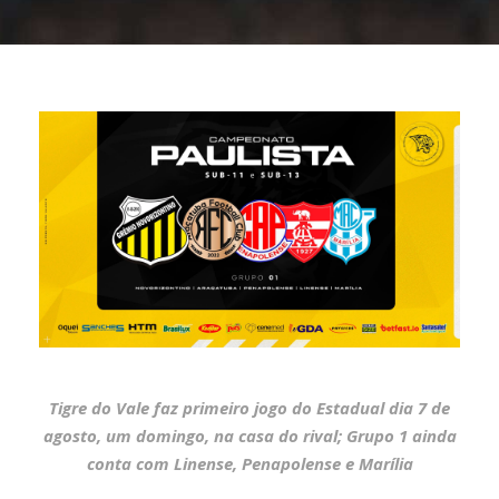
Tigre do Vale faz primeiro jogo do Estadual dia 7 de
agosto, um domingo, na casa do rival; Grupo 1 ainda
conta com Linense, Penapolense e Marília