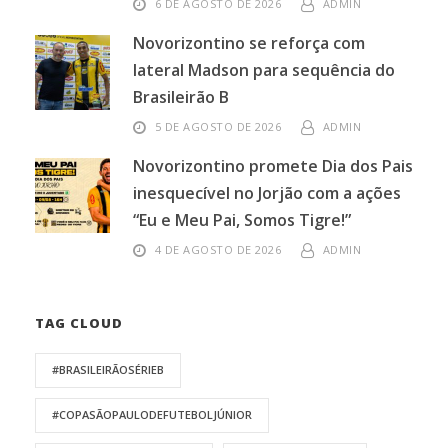
6 DE AGOSTO DE 2026
ADMIN
Novorizontino se reforça com
lateral Madson para sequência do
Brasileirão B
5 DE AGOSTO DE 2026
ADMIN
Novorizontino promete Dia dos Pais
inesquecível no Jorjão com a ações
“Eu e Meu Pai, Somos Tigre!”
4 DE AGOSTO DE 2026
ADMIN
TAG CLOUD
#BRASILEIRÃOSÉRIEB
#COPASÃOPAULODEFUTEBOLJÚNIOR