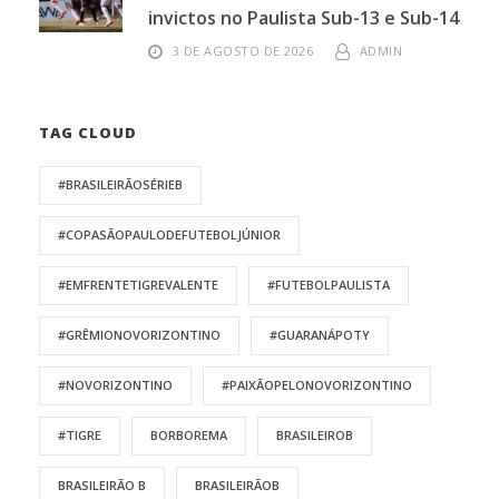
invictos no Paulista Sub-13 e Sub-14
3 DE AGOSTO DE 2026
ADMIN
TAG CLOUD
#BRASILEIRÃOSÉRIEB
#COPASÃOPAULODEFUTEBOLJÚNIOR
#EMFRENTETIGREVALENTE
#FUTEBOLPAULISTA
#GRÊMIONOVORIZONTINO
#GUARANÁPOTY
#NOVORIZONTINO
#PAIXÃOPELONOVORIZONTINO
#TIGRE
BORBOREMA
BRASILEIROB
BRASILEIRÃO B
BRASILEIRÃOB