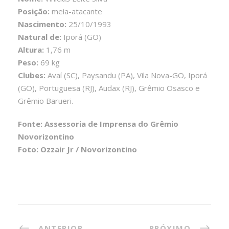
Posição:
meia-atacante
Nascimento:
25/10/1993
Natural de:
Iporá (GO)
Altura:
1,76 m
Peso:
69 kg
Clubes:
Avaí (SC), Paysandu (PA), Vila Nova-GO, Iporá
(GO), Portuguesa (RJ), Audax (RJ), Grêmio Osasco e
Grêmio Barueri.
Fonte: Assessoria de Imprensa do Grêmio
Novorizontino
Foto: Ozzair Jr / Novorizontino
ANTERIOR
PRÓXIMO