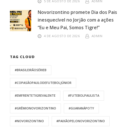
5 DE AGOSTO DE 2026
ADMIN
Novorizontino promete Dia dos Pais
inesquecível no Jorjão com a ações
“Eu e Meu Pai, Somos Tigre!”
4 DE AGOSTO DE 2026
ADMIN
TAG CLOUD
#BRASILEIRÃOSÉRIEB
#COPASÃOPAULODEFUTEBOLJÚNIOR
#EMFRENTETIGREVALENTE
#FUTEBOLPAULISTA
#GRÊMIONOVORIZONTINO
#GUARANÁPOTY
#NOVORIZONTINO
#PAIXÃOPELONOVORIZONTINO