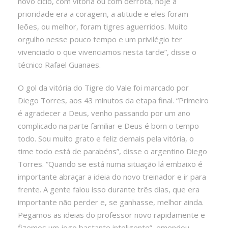
novo ciclo, com vitória ou com derrota, hoje a
prioridade era a coragem, a atitude e eles foram
leões, ou melhor, foram tigres aguerridos. Muito
orgulho nesse pouco tempo e um privilégio ter
vivenciado o que vivenciamos nesta tarde”, disse o
técnico Rafael Guanaes.
O gol da vitória do Tigre do Vale foi marcado por
Diego Torres, aos 43 minutos da etapa final. “Primeiro
é agradecer a Deus, venho passando por um ano
complicado na parte familiar e Deus é bom o tempo
todo. Sou muito grato e feliz demais pela vitória, o
time todo está de parabéns”, disse o argentino Diego
Torres. “Quando se está numa situação lá embaixo é
importante abraçar a ideia do novo treinador e ir para
frente. A gente falou isso durante três dias, que era
importante não perder e, se ganhasse, melhor ainda.
Pegamos as ideias do professor novo rapidamente e
fizemos um jogo bastante inteligente”, emendou.