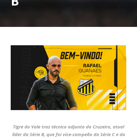
B
Tigre do Vale traz técnico adjunto do Cruzeiro, atual
líder da Série B, que foi vice-campeão da Série C e da