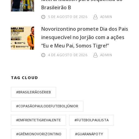
Brasileirão B
5 DE AGOSTO DE 2026
ADMIN
Novorizontino promete Dia dos Pais
inesquecível no Jorjão com a ações
“Eu e Meu Pai, Somos Tigre!”
4 DE AGOSTO DE 2026
ADMIN
TAG CLOUD
#BRASILEIRÃOSÉRIEB
#COPASÃOPAULODEFUTEBOLJÚNIOR
#EMFRENTETIGREVALENTE
#FUTEBOLPAULISTA
#GRÊMIONOVORIZONTINO
#GUARANÁPOTY