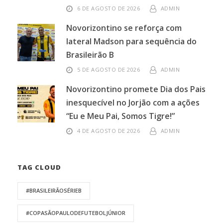
6 DE AGOSTO DE 2026
ADMIN
Novorizontino se reforça com
lateral Madson para sequência do
Brasileirão B
5 DE AGOSTO DE 2026
ADMIN
Novorizontino promete Dia dos Pais
inesquecível no Jorjão com a ações
“Eu e Meu Pai, Somos Tigre!”
4 DE AGOSTO DE 2026
ADMIN
TAG CLOUD
#BRASILEIRÃOSÉRIEB
#COPASÃOPAULODEFUTEBOLJÚNIOR