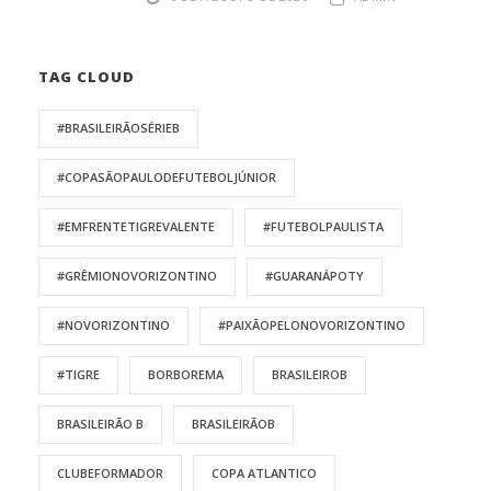
TAG CLOUD
#BRASILEIRÃOSÉRIEB
#COPASÃOPAULODEFUTEBOLJÚNIOR
#EMFRENTETIGREVALENTE
#FUTEBOLPAULISTA
#GRÊMIONOVORIZONTINO
#GUARANÁPOTY
#NOVORIZONTINO
#PAIXÃOPELONOVORIZONTINO
#TIGRE
BORBOREMA
BRASILEIROB
BRASILEIRÃO B
BRASILEIRÃOB
CLUBEFORMADOR
COPA ATLANTICO