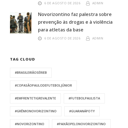
6 DE AGOSTO DE 2026
ADMIN
Novorizontino faz palestra sobre
prevenção às drogas e à violência
para atletas da base
6 DE AGOSTO DE 2026
ADMIN
TAG CLOUD
#BRASILEIRÃOSÉRIEB
#COPASÃOPAULODEFUTEBOLJÚNIOR
#EMFRENTETIGREVALENTE
#FUTEBOLPAULISTA
#GRÊMIONOVORIZONTINO
#GUARANÁPOTY
#NOVORIZONTINO
#PAIXÃOPELONOVORIZONTINO