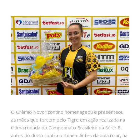
O Grêmio Novorizontino homenageou e presenteou
as mães que torcem pelo Tigre em ação realizada na
última rodada do Campeonato Brasileiro da Série B,
antes do duelo contra o Ituano. Antes da bola rolar, na