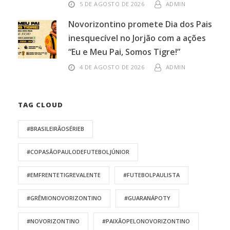
5 DE AGOSTO DE 2026
ADMIN
Novorizontino promete Dia dos Pais
inesquecível no Jorjão com a ações
“Eu e Meu Pai, Somos Tigre!”
4 DE AGOSTO DE 2026
ADMIN
TAG CLOUD
#BRASILEIRÃOSÉRIEB
#COPASÃOPAULODEFUTEBOLJÚNIOR
#EMFRENTETIGREVALENTE
#FUTEBOLPAULISTA
#GRÊMIONOVORIZONTINO
#GUARANÁPOTY
#NOVORIZONTINO
#PAIXÃOPELONOVORIZONTINO