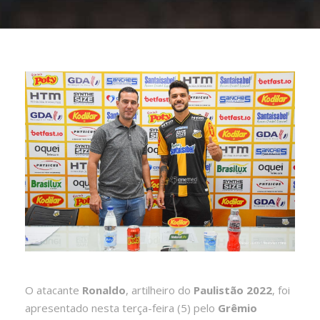
O atacante
Ronaldo
, artilheiro do
Paulistão 2022
, foi
apresentado nesta terça-feira (5) pelo
Grêmio