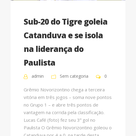
Sub-20 do Tigre goleia
Catanduva e se isola
na liderança do
Paulista
admin
Sem categoria
0
Grêmio Novorizontino chega a terceira
vitória em três jogos – soma nove pontos
no Grupo 1 – e abre três pontos de
vantagem na corrida pela classificação.
Lucas Café (foto) fez seu 3º gol no
Paulista O Grêmio Novorizontino goleou o
Catanduva por 4 a 0, na tarde desta