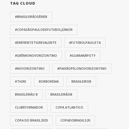
TAG CLOUD
#BRASILEIRÃOSÉRIEB
#COPASÃOPAULODEFUTEBOLJÚNIOR
#EMFRENTETIGREVALENTE
#FUTEBOLPAULISTA
#GRÊMIONOVORIZONTINO
#GUARANÁPOTY
#NOVORIZONTINO
#PAIXÃOPELONOVORIZONTINO
#TIGRE
BORBOREMA
BRASILEIROB
BRASILEIRÃO B
BRASILEIRÃOB
CLUBEFORMADOR
COPA ATLANTICO
COPA DO BRASIL2025
COPADOBRASILS20