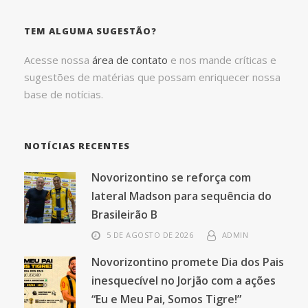
TEM ALGUMA SUGESTÃO?
Acesse nossa
área de contato
e nos mande críticas e
sugestões de matérias que possam enriquecer nossa
base de notícias.
NOTÍCIAS RECENTES
Novorizontino se reforça com
lateral Madson para sequência do
Brasileirão B
5 DE AGOSTO DE 2026
ADMIN
Novorizontino promete Dia dos Pais
inesquecível no Jorjão com a ações
“Eu e Meu Pai, Somos Tigre!”