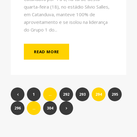
quarta-feira (18), no estádio Silvio Salles,
em Catanduva, manteve 100% de
aproveitamento e se isolou na liderança
do Grupo 1 do...
READ MORE
1
…
292
293
294
295
296
…
304