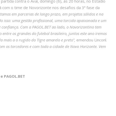
partida contra o Avaí, domingo (6), às 20 horas, no Estádio
á com o time de Novorizonte nos desafios da 3ª fase da
itamos em parcerias de longo prazo, em projetos sólidos e na
udo isso: uma gestão profissional, uma torcida apaixonada e um
 e confiança. Com a PAGOL.BET ao lado, o Novorizontino tem
entre os grandes do futebol brasileiro, juntos este ano iremos
da mais a o rugido do Tigre amarelo e preto”,
emendou Linconl.
om os torcedores e com toda a cidade de Novo Horizonte. Vem
o e PAGOL.BET