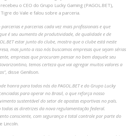
os recebeu o CEO do Grupo Lucky Gaming (PAGOL.BET),
Tigre do Vale e falou sobre a parceria.
arcerias e parcerias cada vez mais profissionais e que
que é seu aumento de produtividade, de qualidade e de
OL.BET estar junto do clube, mostra que o clube está neste
esa, mas junto a isso nós buscamos empresas que sejam sérias
lmente, empresas que procuram pensar no bem daquele seu
vorizontino, temos certeza que vai agregar muitos valores a
os”
, disse Genilson.
ande honra para todos nós da PAGOL.BET e do Grupo Lucky
enciadas para operar no Brasil, o que reforça nosso
imento sustentável do setor de apostas esportivas no país.
 todas as diretrizes da nova regulamentação federal.
nto consciente, com segurança e total controle por parte do
e Lincoln.