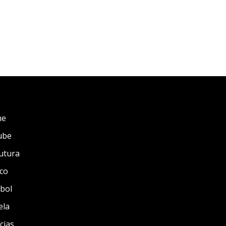
me
ube
utura
co
bol
ela
cias