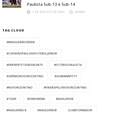
Paulista Sub-13 e Sub-14
3 DE AGOSTO DE 2026
ADMIN
TAG CLOUD
#BRASILEIRÃOSÉRIEB
#COPASÃOPAULODEFUTEBOLJÚNIOR
#EMFRENTETIGREVALENTE
#FUTEBOLPAULISTA
#GRÊMIONOVORIZONTINO
#GUARANÁPOTY
#NOVORIZONTINO
#PAIXÃOPELONOVORIZONTINO
#TIGRE
BORBOREMA
BRASILEIROB
BRASILEIRÃO B
BRASILEIRÃOB
CLUBEFORMADOR