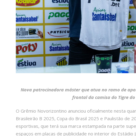
Nova patrocinadora máster que atua no ramo de apos
frontal da camisa do Tigre d
O Grêmio Novorizontino anunciou oficialmente nesta quar
Brasileirão B 2025, Copa do Brasil 2025 e Paulistão de
esportivas, que terá sua marca estampada na parte super
espaços em placas de publicidade no interior do Estádio Jo