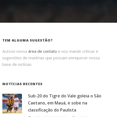
TEM ALGUMA SUGESTÃO?
Acesse nossa
área de contato
e nos mande críticas e
sugestões de matérias que possam enriquecer nossa
base de notícias.
NOTÍCIAS RECENTES
Sub-20 do Tigre do Vale goleia o São
Caetano, em Mauá, e sobe na
classificação do Paulista