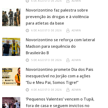
6 DE AGOSTO DE 2026
ADMIN
Novorizontino faz palestra sobre
prevenção às drogas e à violência
para atletas da base
6 DE AGOSTO DE 2026
ADMIN
Novorizontino se reforça com lateral
Madson para sequência do
Brasileirão B
5 DE AGOSTO DE 2026
ADMIN
Novorizontino promete Dia dos Pais
inesquecível no Jorjão com a ações
“Eu e Meu Pai, Somos Tigre!”
4 DE AGOSTO DE 2026
ADMIN
‘Pequenos Valentes’ vencem o Tupã,
fora de casa e seguem invictos no