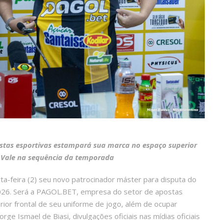
tas esportivas estampará sua marca no espaço superior
o Vale na sequência da temporada
ta-feira (2) seu novo patrocinador máster para disputa do
 2026. Será a PAGOL.BET, empresa do setor de apostas
ior frontal de seu uniforme de jogo, além de ocupar
rge Ismael de Biasi, divulgações oficiais nas mídias oficiais