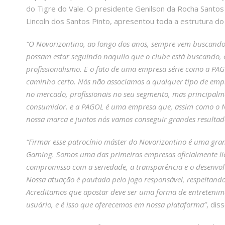
do Tigre do Vale. O presidente Genilson da Rocha Sant
Lincoln dos Santos Pinto, apresentou toda a estrutura do 
“O Novorizontino, ao longo dos anos, sempre vem buscando p
possam estar seguindo naquilo que o clube está buscando, 
profissionalismo. E o fato de uma empresa série como a PAG
caminho certo. Nós não associamos a qualquer tipo de empr
no mercado, profissionais no seu segmento, mas principa
consumidor. e a PAGOL é uma empresa que, assim como o No
nossa marca e juntos nós vamos conseguir grandes resultad
“Firmar esse patrocínio máster do Novorizontino é uma gr
Gaming. Somos uma das primeiras empresas oficialmente lic
compromisso com a seriedade, a transparência e o desenvolv
Nossa atuação é pautada pelo jogo responsável, respeitando
Acreditamos que apostar deve ser uma forma de entretenime
usuário, e é isso que oferecemos em nossa plataforma”
, diss