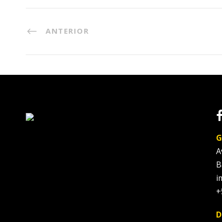
ANTERIOR
G
A
B
i
+
D